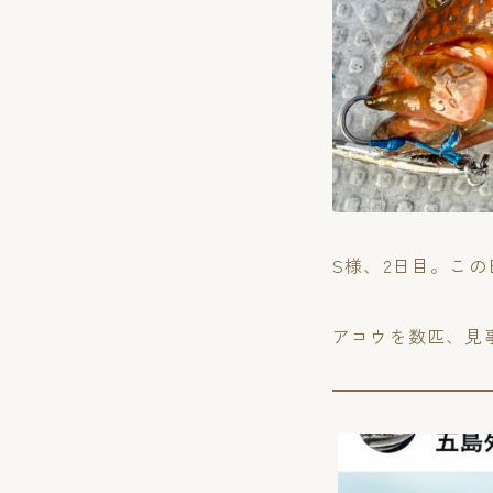
S様、2日目。こ
アコウを数匹、見