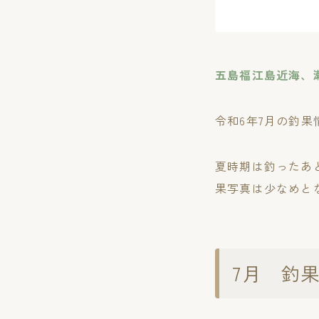
五島福江島近海、
令和6年7月の釣果
夏時期は釣ったあ
果写真は少なめと
7月 釣