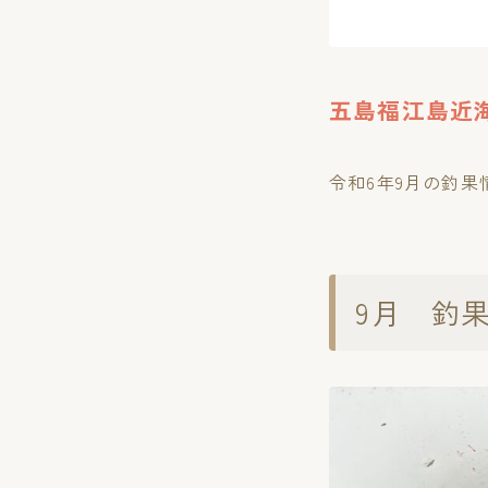
五島福江島近
令和6年9月の釣
9月 釣