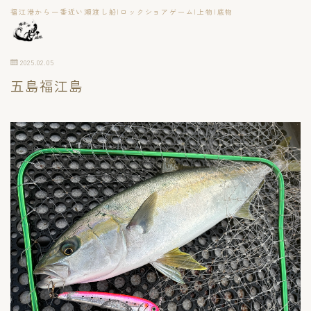
福江港から一番近い瀬渡し船|ロックショアゲーム|上物|底物
2025.02.05
五島福江島