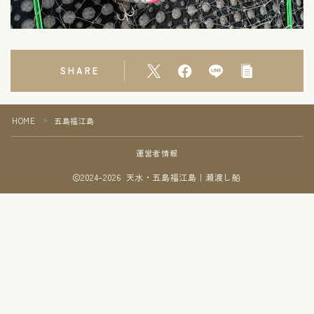
SHARE
HOME
五島福江島
＞
運営者情報
2024–2026 天水・五島福江島｜瀬渡し船