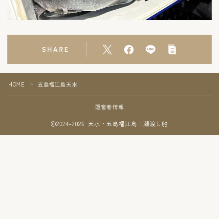
SHARE
HOME
五島福江島天水
＞
運営者情報
2024–2026 天水・五島福江島｜瀬渡し船