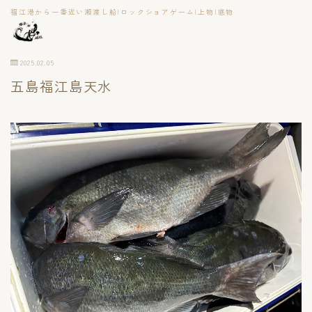
福江港から一番近い瀬渡し船|ロックショアゲーム|上物|底物
2025.02.05
五島福江島天水