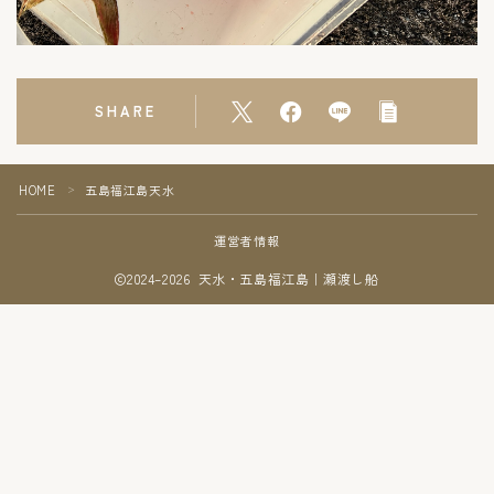
SHARE
HOME
五島福江島天水
＞
運営者情報
2024–2026 天水・五島福江島｜瀬渡し船