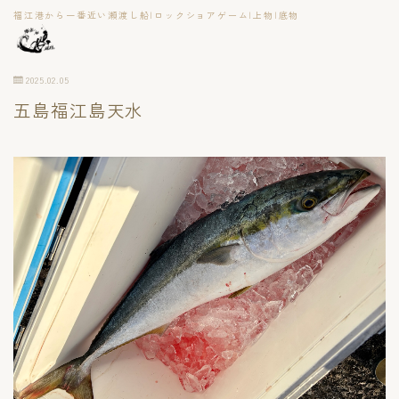
福江港から一番近い瀬渡し船|ロックショアゲーム|上物|底物
2025.02.05
五島福江島天水