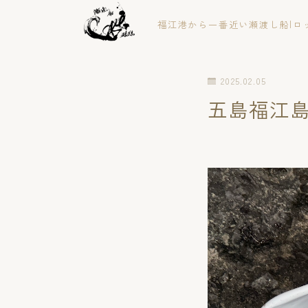
福江港から一番近い瀬渡し船|ロ
2025.02.05
五島福江