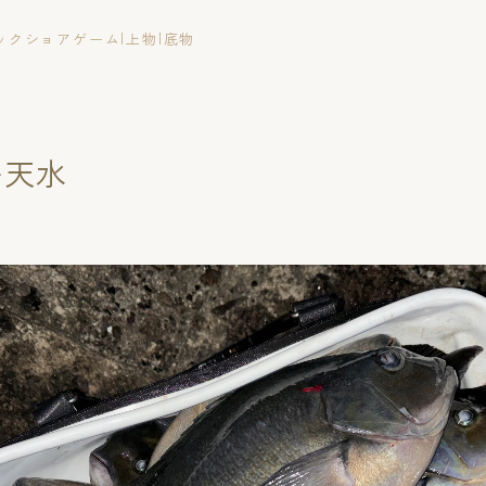
ックショアゲーム|上物|底物
島天水