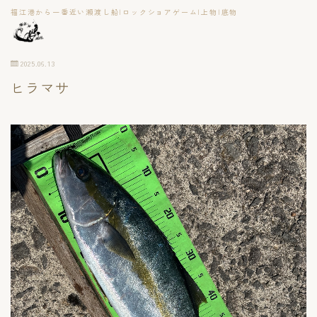
福江港から一番近い瀬渡し船|ロックショアゲーム|上物|底物
2025.06.13
ヒラマサ