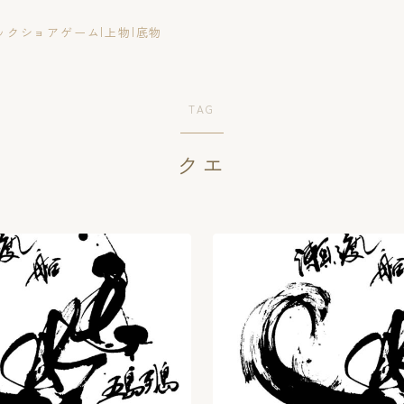
ックショアゲーム|上物|底物
TAG
クエ