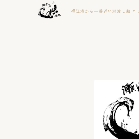
福江港から一番近い瀬渡し船|ロ