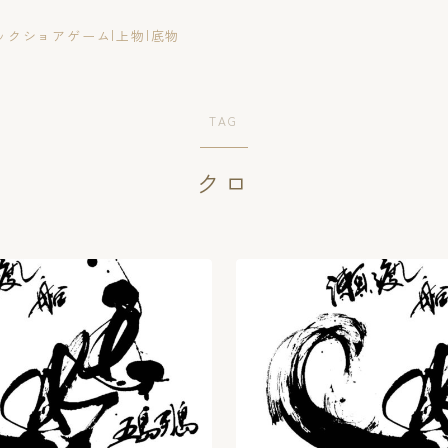
ックショアゲーム|上物|底物
TAG
クロ