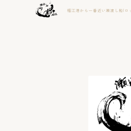
福江港から一番近い瀬渡し船|ロ