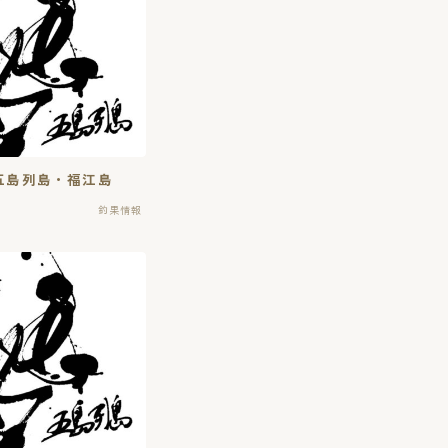
・五島列島・福江島
釣果情報